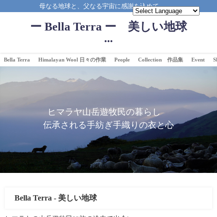
母なる地球と、父なる宇宙に感謝を込めて。。。
ー Bella Terra ー 美しい地球
...
Bella Terra
Himalayan Wool 日々の作業
People
Collection 作品集
Event
S
ヒマラヤ山岳遊牧民の暮らし
伝承される手紡ぎ手織りの衣と心
Bella Terra - 美しい地球