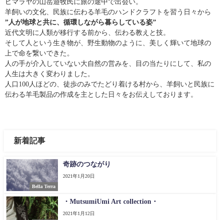
ヒマラヤの山岳遊牧民に旅の途中で出会い。
羊飼いの文化、民族に伝わる羊毛のハンドクラフトを習う日々から
”人が地球と共に、循環しながら暮らしている姿”
近代文明に人類が移行する前から、伝わる教えと技。
そして人という生き物が、野生動物のように、美しく輝いて地球の
上で命を繋いできた。
人の手が介入していない大自然の営みを、目の当たりにして、私の
人生は大きく変わりました。
人口100人ほどの、徒歩のみでたどり着ける村から、羊飼いと民族に
伝わる羊毛製品の作成を主とした日々をお伝えしております。
新着記事
奇跡のつながり
2021年1月20日
Bella Terra
・MutsumiUmi Art collection・
2021年1月12日