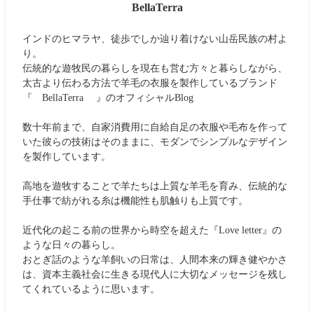
BellaTerra
インドのヒマラヤ、徒歩でしか辿り着けない山岳民族の村よ
り。
伝統的な遊牧民の暮らしを現在も営む方々と暮らしながら、
太古より伝わる方法で羊毛の衣服を製作しているブランド
『 BellaTerra 』のオフィシャルBlog
数十年前まで、自家消費用に自給自足の衣服や毛布を作って
いた彼らの技術はそのままに、モダンでシンプルなデザイン
を製作しています。
高地を遊牧することで羊たちは上質な羊毛を育み、伝統的な
手仕事で紡がれる糸は機能性も肌触りも上質です。
近代化の起こる前の世界から時空を超えた『Love letter』の
ような日々の暮らし。
おとぎ話のような羊飼いの日常は、人間本来の輝き健やかさ
は、資本主義社会に生きる現代人に大切なメッセージを残し
てくれているように思います。