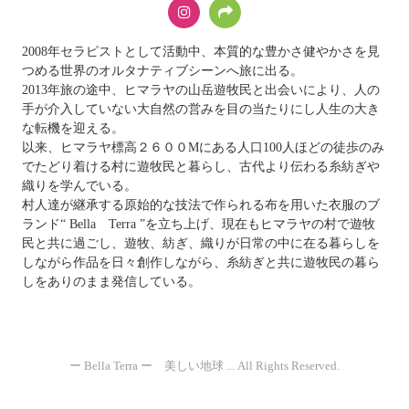
2008年セラピストとして活動中、本質的な豊かさ健やかさを見
つめる世界のオルタナティブシーンへ旅に出る。
2013年旅の途中、ヒマラヤの山岳遊牧民と出会いにより、人の
手が介入していない大自然の営みを目の当たりにし人生の大き
な転機を迎える。
以来、ヒマラヤ標高２６００Mにある人口100人ほどの徒歩のみ
でたどり着ける村に遊牧民と暮らし、古代より伝わる糸紡ぎや
織りを学んでいる。
村人達が継承する原始的な技法で作られる布を用いた衣服のブ
ランド“ Bella Terra ”を立ち上げ、現在もヒマラヤの村で遊牧
民と共に過ごし、遊牧、紡ぎ、織りが日常の中に在る暮らしを
しながら作品を日々創作しながら、糸紡ぎと共に遊牧民の暮ら
しをありのまま発信している。
ー Bella Terra ー 美しい地球 ... All Rights Reserved.