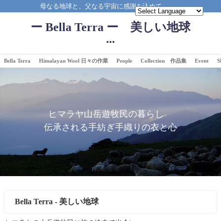
母なる地球と、父なる宇宙に感謝を込めて。。。
ー Bella Terra ー 美しい地球
...
Bella Terra
Himalayan Wool 日々の作業
People
Collection 作品集
Event
S
ヒマラヤ山岳遊牧民の暮らし
伝承される手紡ぎ手織りの衣と心
Bella Terra - 美しい地球