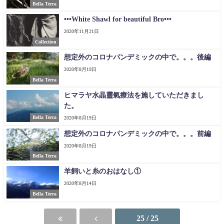
Bella Terra
•••White Shawl for beautiful Bro•••
2020年11月21日
Collection
想定外のコロナパンデミックの中で。。。後編
2020年8月19日
Bella Terra
ヒマラヤ水晶靈氣療法を施していただきまし
た。
Bella Terra
2020年8月19日
想定外のコロナパンデミックの中で。。。前編
2020年8月19日
Bella Terra
羊飼いと糸のおはなし①
2020年8月14日
Bella Terra
25 / 25