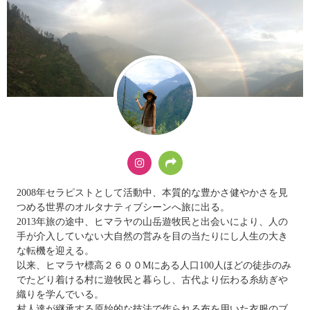
2008年セラピストとして活動中、本質的な豊かさ健やかさを見
つめる世界のオルタナティブシーンへ旅に出る。
2013年旅の途中、ヒマラヤの山岳遊牧民と出会いにより、人の
手が介入していない大自然の営みを目の当たりにし人生の大き
な転機を迎える。
以来、ヒマラヤ標高２６００Mにある人口100人ほどの徒歩のみ
でたどり着ける村に遊牧民と暮らし、古代より伝わる糸紡ぎや
織りを学んでいる。
村人達が継承する原始的な技法で作られる布を用いた衣服のブ