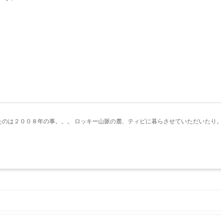
たのは２００８年の事。。。 ロッキー山脈の麓、ティピに暮らさせていただいたり