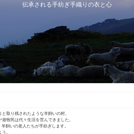
伝承される手紡ぎ手織りの衣と心
りと取り残されたような羊飼いの村。
ヤ遊牧民は代々生活を営んできました。
、羊飼いの老人たちが手紡ぎします。
よう。