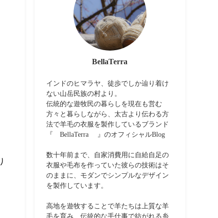
BellaTerra
インドのヒマラヤ、徒歩でしか辿り着け
ない山岳民族の村より。
伝統的な遊牧民の暮らしを現在も営む
方々と暮らしながら、太古より伝わる方
法で羊毛の衣服を製作しているブランド
『 BellaTerra 』のオフィシャルBlog
数十年前まで、自家消費用に自給自足の
り
衣服や毛布を作っていた彼らの技術はそ
のままに、モダンでシンプルなデザイン
を製作しています。
高地を遊牧することで羊たちは上質な羊
。
毛を育み、伝統的な手仕事で紡がれる糸