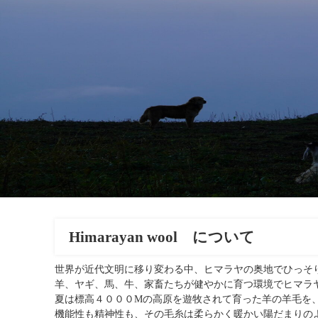
Himarayan wool について
世界が近代文明に移り変わる中、ヒマラヤの奥地でひっそ
羊、ヤギ、馬、牛、家畜たちが健やかに育つ環境でヒマラ
夏は標高４０００Mの高原を遊牧されて育った羊の羊毛を
機能性も精神性も、その毛糸は柔らかく暖かい陽だまりの