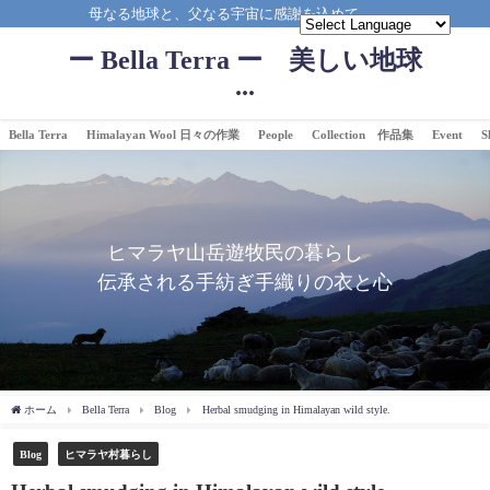
母なる地球と、父なる宇宙に感謝を込めて。。。
ー Bella Terra ー 美しい地球
...
Bella Terra
Himalayan Wool 日々の作業
People
Collection 作品集
Event
S
ヒマラヤ山岳遊牧民の暮らし
伝承される手紡ぎ手織りの衣と心
ホーム
Bella Terra
Blog
Herbal smudging in Himalayan wild style.
Blog
ヒマラヤ村暮らし