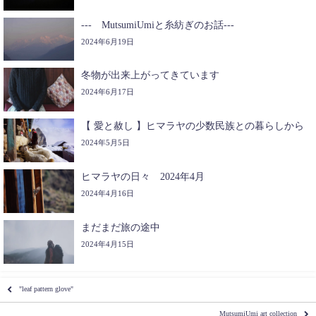
‐‐‐ MutsumiUmiと糸紡ぎのお話‐‐‐
2024年6月19日
冬物が出来上がってきています
2024年6月17日
【 愛と赦し 】ヒマラヤの少数民族との暮らしから
2024年5月5日
ヒマラヤの日々 2024年4月
2024年4月16日
まだまだ旅の途中
2024年4月15日
"leaf pattern glove"
MutsumiUmi art collection