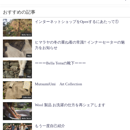
おすすめの記事
インターネットショップをOpenするにあたって①
Bella Terra
ヒマラヤの冬の重ね着の常識!! インナーセーターの魅
力をお知らせ
Shop
ーーーBella Terraの靴下ーーー
Shop
MutsumiUmi Art Collection
Collection
Wool 製品 お洗濯の仕方を再シェアします
Bella Terra
もう一度自己紹介