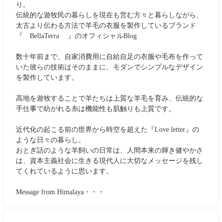
り。
伝統的な遊牧民の暮らしを現在も営む方々と暮らしながら、
太古より伝わる方法で羊毛の衣服を製作しているブランド
『 BellaTerra 』のオフィシャルBlog
数十年前まで、自家消費用に自給自足の衣服や毛布を作って
いた彼らの技術はそのままに、モダンでシンプルなデザイン
を製作しています。
高地を遊牧することで羊たちは上質な羊毛を育み、伝統的な
手仕事で紡がれる糸は機能性も肌触りも上質です。
近代化の起こる前の世界から時空を超えた『Love letter』の
ような日々の暮らし。
おとぎ話のような羊飼いの日常は、人間本来の輝き健やかさ
は、資本主義社会に生きる現代人に大切なメッセージを残し
てくれているように思います。
Message from Himalaya・・・