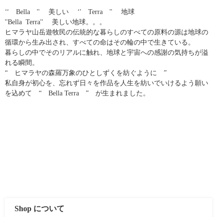
‘‘ Bella '' 美しい ‘' Terra '' 地球
''Bella Terra'' 美しい地球。。。
ヒマラヤ山岳遊牧民の伝統的な暮らしのすべての原料の源は地球の
循環から生み出され、すべての命はその輪の中で生きている。
暮らしの中でそのリアルに触れ、地球と宇宙への感謝の気持ちが溢
れる瞬間。
“ ヒマラヤの森羅万象のひとしずくを紡ぐように ”
私自身が初心を、忘れず日々を作品を人生を紡いでいけるよう願い
を込めて “ Bella Terra ” が生まれました。
Shop について