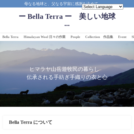
母なる地球と、父なる宇宙に感謝を込めて。。。
ー Bella Terra ー 美しい地球
...
Bella Terra
Himalayan Wool 日々の作業
People
Collection 作品集
Event
S
ヒマラヤ山岳遊牧民の暮らし
伝承される手紡ぎ手織りの衣と心
Bella Terra について