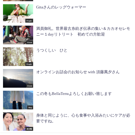
Gitaさんのレッグウォーマー
People
満員御礼。世界最古糸紡ぎ伝承の集い＆カカオセレモ
ニー１dayリトリート 初めての方歓迎
Event
うつくしい ひと
People
オンラインお話会のお知らせ with 須藤萬夕さん
Event
この冬もBellaTerraよろしくお願い致します
Shop
身体と同じように、心も食事や入浴みたいにケアが必
要ですね。
未分類