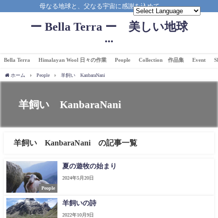
母なる地球と、父なる宇宙に感謝を込めて。。。
ー Bella Terra ー 美しい地球
...
Bella Terra
Himalayan Wool 日々の作業
People
Collection 作品集
Event
S
ホーム
People
羊飼い KanbaraNani
羊飼い KanbaraNani
羊飼い KanbaraNani の記事一覧
夏の遊牧の始まり
2024年5月20日
People
羊飼いの詩
2022年10月9日