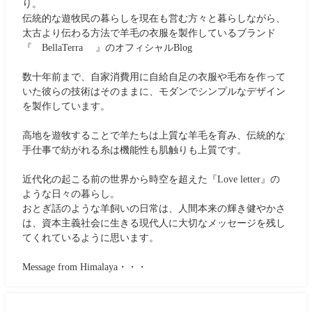
り。
伝統的な遊牧民の暮らしを現在も営む方々と暮らしながら、
太古より伝わる方法で羊毛の衣服を製作しているブランド
『 BellaTerra 』のオフィシャルBlog
数十年前まで、自家消費用に自給自足の衣服や毛布を作って
いた彼らの技術はそのままに、モダンでシンプルなデザイン
を製作しています。
高地を遊牧することで羊たちは上質な羊毛を育み、伝統的な
手仕事で紡がれる糸は機能性も肌触りも上質です。
近代化の起こる前の世界から時空を超えた『Love letter』の
ような日々の暮らし。
おとぎ話のような羊飼いの日常は、人間本来の輝き健やかさ
は、資本主義社会に生きる現代人に大切なメッセージを残し
てくれているように思います。
Message from Himalaya・・・