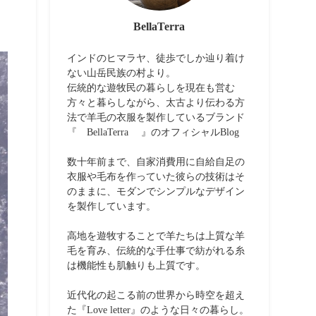
BellaTerra
インドのヒマラヤ、徒歩でしか辿り着け
ない山岳民族の村より。
伝統的な遊牧民の暮らしを現在も営む
方々と暮らしながら、太古より伝わる方
法で羊毛の衣服を製作しているブランド
『 BellaTerra 』のオフィシャルBlog
数十年前まで、自家消費用に自給自足の
衣服や毛布を作っていた彼らの技術はそ
のままに、モダンでシンプルなデザイン
を製作しています。
高地を遊牧することで羊たちは上質な羊
毛を育み、伝統的な手仕事で紡がれる糸
は機能性も肌触りも上質です。
近代化の起こる前の世界から時空を超え
た『Love letter』のような日々の暮らし。