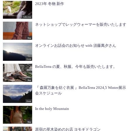
2023年 冬物 新作
Collection
ネットショップでレッグウォーマーを販売いたします
Shop
オンラインお話会のお知らせ with 須藤萬夕さん
Event
BellaTerra の夏、秋服。今年も販売いたします。
Shop
『 森羅万象を紡ぐ衣展 』BellaTerra 2024,5 Winter展示
会スケジュール
Event
In the holy Mountain
Shop
原宿の草木染めのお店 ヨモギドラゴン