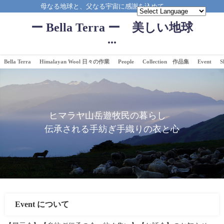
母なる地球と、父なる宇宙に感謝を込めて。。。
ー Bella Terra ー 美しい地球
...
Bella Terra
Himalayan Wool 日々の作業
People
Collection 作品集
Event
S
ヒマラヤ山岳遊牧民の暮らし
伝承される手紡ぎ手織りの衣と心
Event について