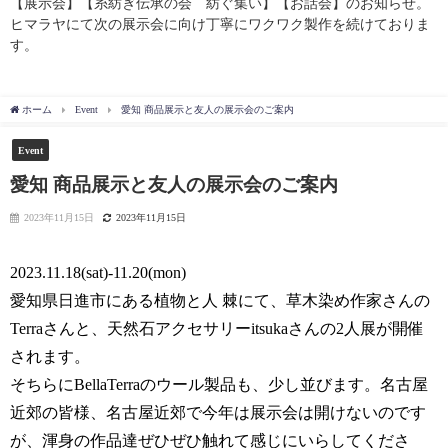
【展示会】【糸紡ぎ伝承の会 紡ぐ集い】【お話会】のお知らせ。
ヒマラヤにて次の展示会に向け丁寧にワクワク製作を続けておりま
す。
ホーム
Event
愛知 商品展示と友人の展示会のご案内
Event
愛知 商品展示と友人の展示会のご案内
2023年11月15日
2023年11月15日
2023.11.18(sat)-11.20(mon)
愛知県日進市にある植物と人 棘にて、草木染め作家さんの
Terraさんと、天然石アクセサリーitsukaさんの2人展が開催
されます。
そちらにBellaTerraのウール製品も、少し並びます。名古屋
近郊の皆様、名古屋近郊で今年は展示会は開けないのです
が、渾身の作品達ぜひぜひ触れて感じにいらしてくださ