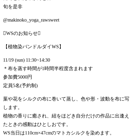
旬を是非
@makinoko_yoga_rawsweet
WSのお知らせ
【植物染バンドルダイWS】
11/19 (sun) 11:30~14:30
＊布を蒸す時間が1時間半程度含まれます
参加費5000円
定員5名(予約制)
葉や花をシルクの布に巻いて蒸し、色や形・波動を布に写
します。
植物の香りに癒され、紐をほどき自分だけの作品に出逢え
たときの感動はひとしおです。
WS当日は110cm×47cmのマトカシルクを染めます。