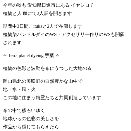
今年の秋も 愛知県日進市にある イヤシロチ
植物と人 棘にて2人展を開きます
期間中3日間、itukaと2人で在廊します
植物染バンドルダイのWS・アクセサリー作りのWSも開催
されます
✧ Terra planet dyeing 手葉 ✧
植物の色彩と波動を布にうつした大地の衣
岡山県北の美咲町の自然豊かな山中で
地・水・風・火
この地に住まう精霊たちと共同創造しています
布の中で移ろいゆく
地球からの色彩の美しさを
作品から感じてもらえたら