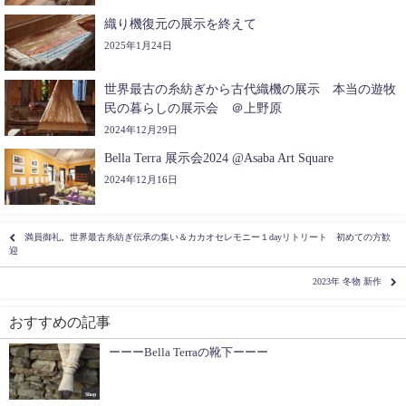
織り機復元の展示を終えて
2025年1月24日
世界最古の糸紡ぎから古代織機の展示 本当の遊牧
民の暮らしの展示会 ＠上野原
2024年12月29日
Bella Terra 展示会2024 @Asaba Art Square
2024年12月16日
満員御礼。世界最古糸紡ぎ伝承の集い＆カカオセレモニー１dayリトリート 初めての方歓
迎
2023年 冬物 新作
おすすめの記事
ーーーBella Terraの靴下ーーー
Shop