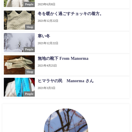
People
2023年6月8日
冬を暖かく過ごすチョッキの着方。
2021年12月22日
Shop
寒い冬
2021年12月22日
People
無地の靴下 From Manorma
2021年4月25日
Shop
ヒマラヤの民 Manorma さん
2021年3月3日
People