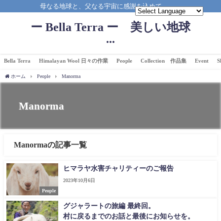
母なる地球と、父なる宇宙に感謝を込めて。。。
ー Bella Terra ー 美しい地球
...
Bella Terra
Himalayan Wool 日々の作業
People
Collection 作品集
Event
S
ホーム
People
Manorma
Manorma
Manormaの記事一覧
ヒマラヤ水害チャリティーのご報告
2023年10月6日
People
グジャラートの旅編 最終回。
村に戻るまでのお話と最後にお知らせを。