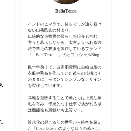
BellaTerra
インドのヒマラヤ、徒歩でしか辿り着け
ない山岳民族の村より。
伝統的な遊牧民の暮らしを現在も営む
方々と暮らしながら、太古より伝わる方
法で羊毛の衣服を製作しているブランド
『 BellaTerra 』のオフィシャルBlog
数十年前まで、自家消費用に自給自足の
衣服や毛布を作っていた彼らの技術はそ
のままに、モダンでシンプルなデザイン
私
を製作しています。
高地を遊牧することで羊たちは上質な羊
毛を育み、伝統的な手仕事で紡がれる糸
。
は機能性も肌触りも上質です。
ん
近代化の起こる前の世界から時空を超え
た『Love letter』のような日々の暮らし。