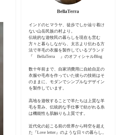
BellaTerra
インドのヒマラヤ、徒歩でしか辿り着け
ない山岳民族の村より。
伝統的な遊牧民の暮らしを現在も営む
方々と暮らしながら、太古より伝わる方
法で羊毛の衣服を製作しているブランド
『 BellaTerra 』のオフィシャルBlog
数十年前まで、自家消費用に自給自足の
衣服や毛布を作っていた彼らの技術はそ
のままに、モダンでシンプルなデザイン
を製作しています。
高地を遊牧することで羊たちは上質な羊
毛を育み、伝統的な手仕事で紡がれる糸
は機能性も肌触りも上質です。
近代化の起こる前の世界から時空を超え
た『Love letter』のような日々の暮らし。