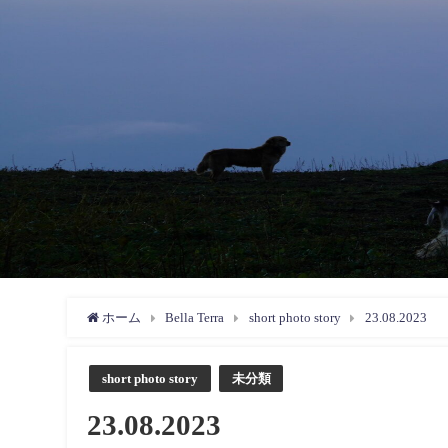
ホーム
Bella Terra
short photo story
23.08.2023
short photo story
未分類
23.08.2023