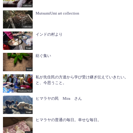
Collection
MutsumiUmi art collection
Collection
インドの村より
People
紡ぐ集い
Event
私が先住民の方達から学び受け継ぎ伝えていきたい。
と、今思うこと。
Himalayan Wool
ヒマラヤの民 Mira さん
People
ヒマラヤの普通の毎日。幸せな毎日。