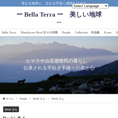
母なる地球と、父なる宇宙に感謝を込めて。。。
ー Bella Terra ー 美しい地球
...
Bella Terra
Himalayan Wool 日々の作業
People
Collection 作品集
Event
S
ヒマラヤ山岳遊牧民の暮らし
伝承される手紡ぎ手織りの衣と心
ホーム
People
Devki さん
Devki さん
Devki さん