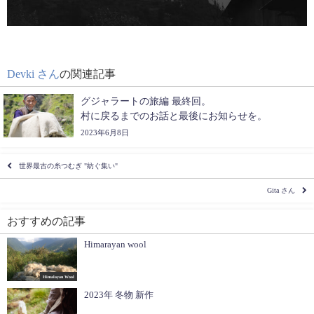
Devki さん
の関連記事
グジャラートの旅編 最終回。
村に戻るまでのお話と最後にお知らせを。
2023年6月8日
世界最古の糸つむぎ "紡ぐ集い"
Gita さん
おすすめの記事
Himarayan wool
Himalayan Wool
2023年 冬物 新作