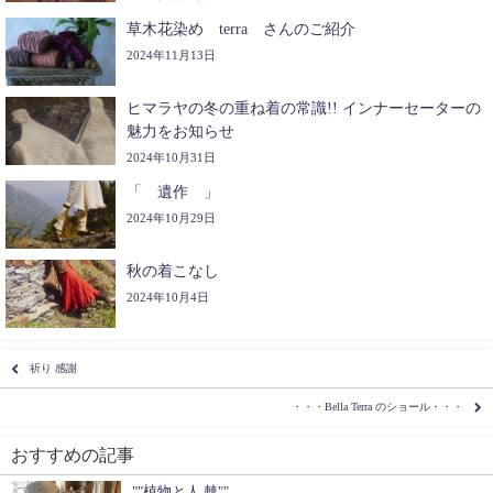
草木花染め terra さんのご紹介
2024年11月13日
ヒマラヤの冬の重ね着の常識!! インナーセーターの
魅力をお知らせ
2024年10月31日
「 遺作 」⁡⁡
2024年10月29日
秋の着こなし
2024年10月4日
祈り 感謝
・・・Bella Terra のショール・・・
おすすめの記事
""植物と人 棘""