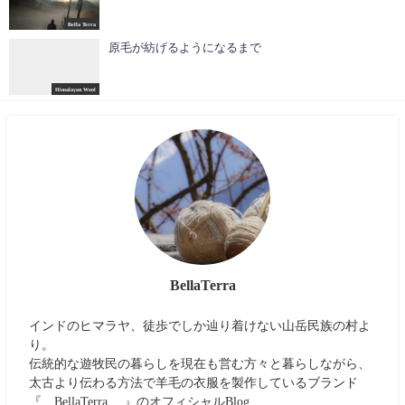
Bella Terra
原毛が紡げるようになるまで
Himalayan Wool
BellaTerra
インドのヒマラヤ、徒歩でしか辿り着けない山岳民族の村よ
り。
伝統的な遊牧民の暮らしを現在も営む方々と暮らしながら、
太古より伝わる方法で羊毛の衣服を製作しているブランド
『 BellaTerra 』のオフィシャルBlog