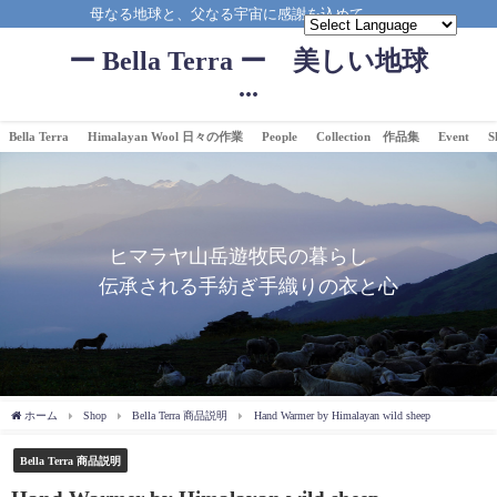
母なる地球と、父なる宇宙に感謝を込めて。。。
ー Bella Terra ー 美しい地球
...
Bella Terra
Himalayan Wool 日々の作業
People
Collection 作品集
Event
S
ヒマラヤ山岳遊牧民の暮らし
伝承される手紡ぎ手織りの衣と心
ホーム
Shop
Bella Terra 商品説明
Hand Warmer by Himalayan wild sheep
Bella Terra 商品説明