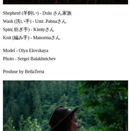
Shepherd (羊飼い) - Dolu さん家族
Wash (洗い手) - Umi .Pabnaさん
Spin( 紡ぎ手) - Kimtyさん
Knit (編み手) - Manormaさん
Model - Olya Elovskaya
Photo - Sergei Balakhnichev
Produse by BellaTerra