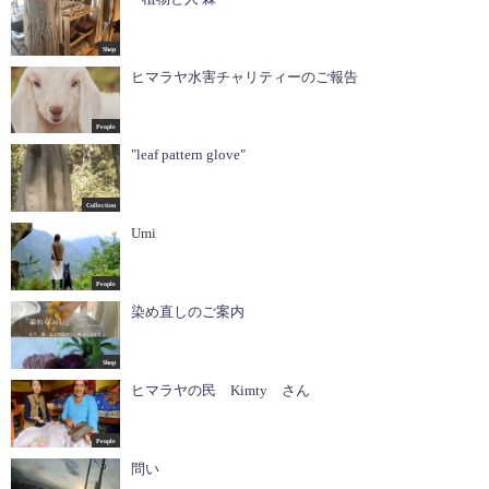
Shop
ヒマラヤ水害チャリティーのご報告
People
"leaf pattern glove"
Collection
Umi
People
染め直しのご案内
Shop
ヒマラヤの民 Kimty さん
People
問い