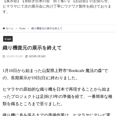
【展示会】【糸紡ぎ伝承の会 紡ぐ集い】【お話会】のお知らせ。
ヒマラヤにて次の展示会に向け丁寧にワクワク製作を続けておりま
す。
ホーム
Event
織り機復元の展示を終えて
Event
織り機復元の展示を終えて
2025年1月24日
2025年1月24日
1月10日から始まった山梨県上野市“Bookcafe 魔法の森”で
の、長期展示が19日(日)に終わりました。
ヒマラヤの原始的な織り機を日本で再現することから始ま
ったプロジェクトは足掛け3年の準備を経て、一番簡単な種
類を織るところまで至りました。
織り機に糸を張るまでの準備作業は、ヒマラヤにテレビ電