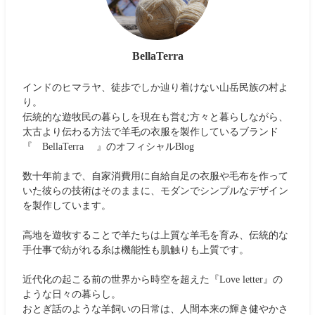
BellaTerra
インドのヒマラヤ、徒歩でしか辿り着けない山岳民族の村よ
り。
伝統的な遊牧民の暮らしを現在も営む方々と暮らしながら、
太古より伝わる方法で羊毛の衣服を製作しているブランド
『 BellaTerra 』のオフィシャルBlog
数十年前まで、自家消費用に自給自足の衣服や毛布を作って
いた彼らの技術はそのままに、モダンでシンプルなデザイン
を製作しています。
高地を遊牧することで羊たちは上質な羊毛を育み、伝統的な
手仕事で紡がれる糸は機能性も肌触りも上質です。
近代化の起こる前の世界から時空を超えた『Love letter』の
ような日々の暮らし。
おとぎ話のような羊飼いの日常は、人間本来の輝き健やかさ