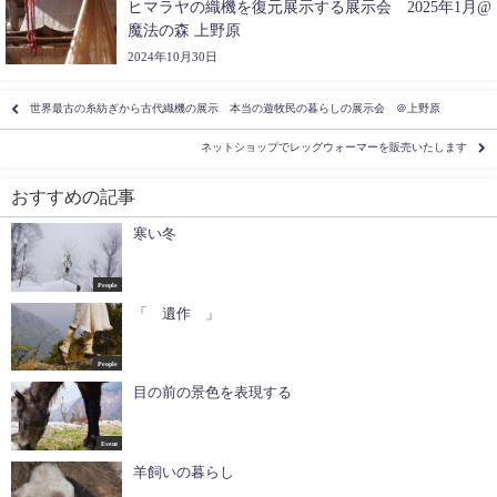
ヒマラヤの織機を復元展示する展示会 2025年1月@
魔法の森 上野原
2024年10月30日
世界最古の糸紡ぎから古代織機の展示 本当の遊牧民の暮らしの展示会 ＠上野原
ネットショップでレッグウォーマーを販売いたします
おすすめの記事
寒い冬
People
「 遺作 」⁡⁡
People
目の前の景色を表現する
Event
羊飼いの暮らし