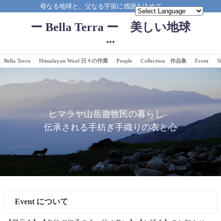
母なる地球と、父なる宇宙に感謝を込めて。。。
ー Bella Terra ー 美しい地球
...
Bella Terra
Himalayan Wool 日々の作業
People
Collection 作品集
Event
S
ヒマラヤ山岳遊牧民の暮らし
伝承される手紡ぎ手織りの衣と心
Event について